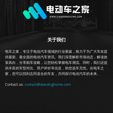
关于我们
电车之家，专注于电动汽车领域的行业垂媒，致力于为广大车友提
供最新、最全面的电动汽车资讯。我们深度解析市场动态，解读政
策风向，分享购车攻略，让您轻松掌握电车潮流。同时，我们还提
供丰富的车型对比、用户评价等信息，助您选车无忧。在电车之
家，您可以找到志同道合的车友，共同探讨电动汽车的未来。
Contact us:
contact@diandoghome.com