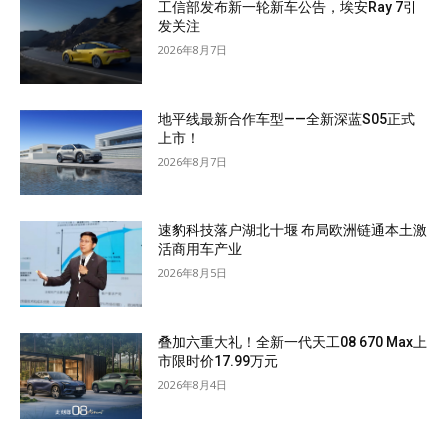
工信部发布新一轮新车公告，埃安Ray 7引
发关注
2026年8月7日
地平线最新合作车型——全新深蓝S05正式
上市！
2026年8月7日
速豹科技落户湖北十堰 布局欧洲链通本土激
活商用车产业
2026年8月5日
叠加六重大礼！全新一代天工08 670 Max上
市限时价17.99万元
2026年8月4日