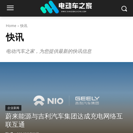
Home
快讯
快讯
电动汽车之家，为您提供最新的快讯信息
企业新闻
蔚来能源与吉利汽车集团达成充电网络互
联互通