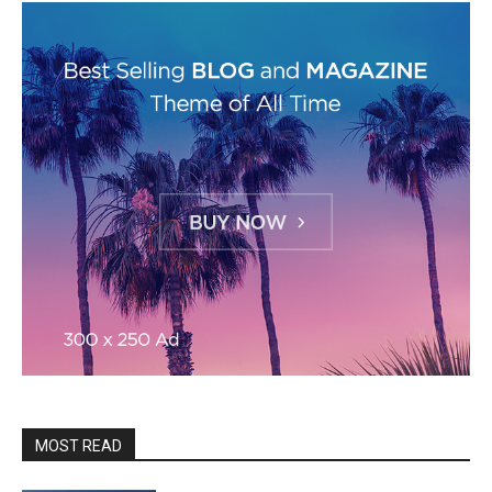
MOST READ