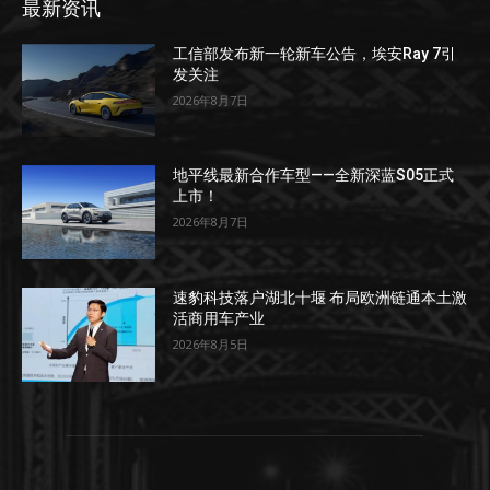
最新资讯
工信部发布新一轮新车公告，埃安Ray 7引
发关注
2026年8月7日
地平线最新合作车型——全新深蓝S05正式
上市！
2026年8月7日
速豹科技落户湖北十堰 布局欧洲链通本土激
活商用车产业
2026年8月5日