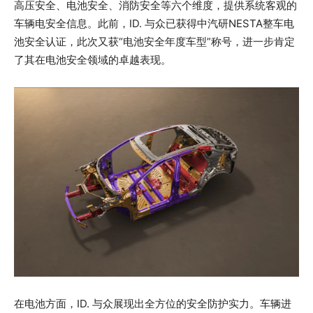
高压安全、电池安全、消防安全等六个维度，提供系统客观的
车辆电安全信息。此前，ID. 与众已获得中汽研NESTA整车电
池安全认证，此次又获“电池安全年度车型”称号，进一步肯定
了其在电池安全领域的卓越表现。
在电池方面，ID. 与众展现出全方位的安全防护实力。车辆进