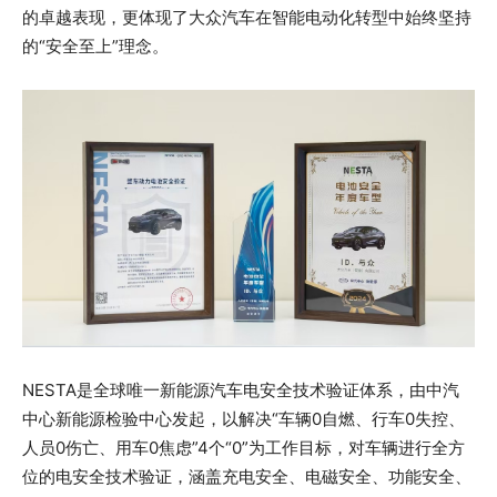
的卓越表现，更体现了大众汽车在智能电动化转型中始终坚持
的“安全至上”理念。
NESTA是全球唯一新能源汽车电安全技术验证体系，由中汽
中心新能源检验中心发起，以解决“车辆0自燃、行车0失控、
人员0伤亡、用车0焦虑”4个“0”为工作目标，对车辆进行全方
位的电安全技术验证，涵盖充电安全、电磁安全、功能安全、