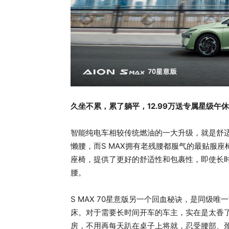
久坐不累，累了躺平，12.99万送专属星级午
智能纯电车相较传统燃油的一大升级，就是舒
懒腰，而S MAX拥有老残腰都服气的最贴服
座椅，提供了更好的舒适性和包裹性，即使长
腰。
S MAX 70星意版另一个回血秘诀，是同级
床。对于需要长时间开车的车主，实在是太香
房，不用再每天趴在桌子上将就，忍受腰部、