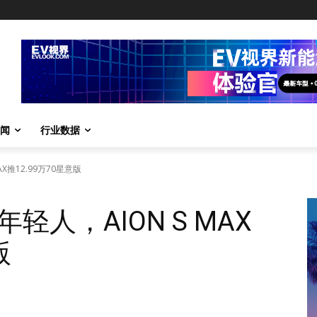
闻
行业数据
X推12.99万70星意版
人，AION S MAX
版