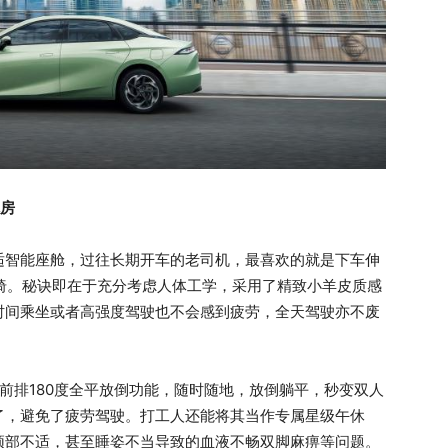
休房
适智能座舱，过往长期开车的老司机，最喜欢的就是下车伸
座椅。秘诀即在于充分考虑人体工学，采用了精致小羊皮质感
时间乘坐或者高强度驾驶也不会感到疲劳，全天驾驶亦不废
唯一前排180度全平放倒功能，随时随地，放倒躺平，秒变双人
了，避免了疲劳驾驶。打工人还能将其当作专属星级午休
颈部不适，甚至睡姿不当导致的血液不畅双脚麻痹等问题。