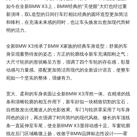
如今在全新BMW X3上，BMW经典的“天使眼”大灯也经过重
新演绎，双L造型的日间行车灯相比经典的圆环造型更加简洁
和锋利，在充满未来感的同时，也让车头焕发出愈加现代而鲜
明的活力。
全新BMW X3传承了BMW X家族的经典车身造型：舒展的车
身呈现蓄势待发的姿态；方正的轮廓线令新车充满阳刚之气；
大尺寸轮拱的形状略呈方形，强调了四个车轮的存在感，彰显
动感与力量感。搭配更加简洁而现代的全新设计语言，使整车
宛如一个坚实的整体，强健有力。
宽大、柔和的车身表面让全新BMW X3浑然一体。在精准的线
条和清晰轮廓的相互作用下，新车好似一块精致切割的宝石，
自然散发出优雅迷人的光影效果。车门与轮拱罩采用了与车身
同色的设计，再次强调了时尚简约的现代风格。修长的车顶线
条一直延伸至车尾，使全新BMW X3显得动感十足。车窗轮廓
线在后门区域略微上扬，收敛于BMW品牌标志性设计——霍