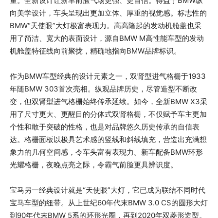
量。全新设计让新车前脸气场更强、更自信。得益于BMW纵
向美学设计，车头呈现出更加立体、厚重的视觉感。标志性的
BMW“天使眼”大灯极富表现力。高高隆起的发动机舱盖也采
用了简洁、宽大的表面设计，源自BMW M高性能车型的发动
机舱盖特征线向前聚拢，精确地指向BMW品牌标识。
作为BMW车型经典的设计元素之一，双肾型进气格栅于1933
年随BMW 303首次亮相。纵观品牌历史，尽管造型不断改
变，但双肾型进气格栅始终传承延续。如今，全新BMW X3采
用了尺寸更大、更醒目的分体式双肾格栅，不仅赋予车主更加
个性和敢于突破的性格，也是对品牌悠久历史传承的自信表
达。格栅面板以极具艺术感的竖线和斜线填充，营造出充满想
象力的几何空间感，令车头富有表现力。新车配备BMW环形
光耀格栅，夜晚点亮之际，令霸气前脸更具辨识度。
宝马另一经典设计就是“天使眼”大灯，它已成为联结不同时代
宝马车型的纽带。从上世纪60年代末BMW 3.0 CS的圆形大灯
到90年代末BMW 5系的环形光圈，再到2020年双菱形造型。