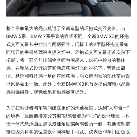
整个座舱最大的亮点莫过于全新造型的环抱式交互光带。与
BMW 5系、BMW 7系平直的样式不同，全新BMW X3的环抱
式交互光带从中控台向两侧延伸，门板上的V字型环抱光带如
同张开的手臂将驾乘者拥入怀中。环抱式交互光带还首次向下
拓展，将一部分前排储物空间包围起来，烘托中控台的整体
感。在整体式设计语言和动态氛围灯光的衬托下，营造出简
洁、悬浮和科技感十足的座舱氛围，与众所周知的现代室内设
计风格如出一辙。此外，全新BMW X3也首次提供璀璨水晶质
感内饰组件，视觉效果和触感显著提升。
为了在驾驶者与车辆间建立更好的沟通桥梁，达到“人车合一”
的境界，座舱前排充分贯彻“以驾驶者为中心”的设计理念，不
仅一体式悬浮曲面屏以最佳角度偏向驾驶员一侧，其他控制按
键也因为科学的位置设计同样触手可及。仪表板和车门面板以