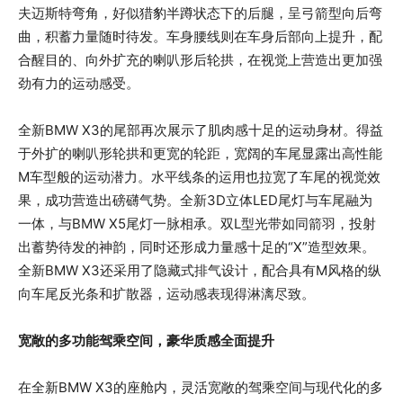
夫迈斯特弯角，好似猎豹半蹲状态下的后腿，呈弓箭型向后弯
曲，积蓄力量随时待发。车身腰线则在车身后部向上提升，配
合醒目的、向外扩充的喇叭形后轮拱，在视觉上营造出更加强
劲有力的运动感受。
全新BMW X3的尾部再次展示了肌肉感十足的运动身材。得益
于外扩的喇叭形轮拱和更宽的轮距，宽阔的车尾显露出高性能
M车型般的运动潜力。水平线条的运用也拉宽了车尾的视觉效
果，成功营造出磅礴气势。全新3D立体LED尾灯与车尾融为
一体，与BMW X5尾灯一脉相承。双L型光带如同箭羽，投射
出蓄势待发的神韵，同时还形成力量感十足的“X”造型效果。
全新BMW X3还采用了隐藏式排气设计，配合具有M风格的纵
向车尾反光条和扩散器，运动感表现得淋漓尽致。
宽敞的多功能驾乘空间，豪华质感全面提升
在全新BMW X3的座舱内，灵活宽敞的驾乘空间与现代化的多