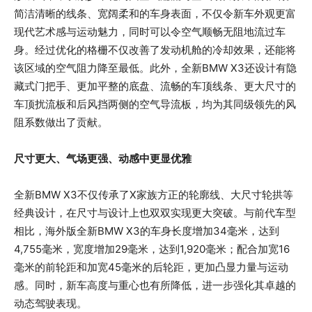
简洁清晰的线条、宽阔柔和的车身表面，不仅令新车外观更富
现代艺术感与运动魅力，同时可以令空气顺畅无阻地流过车
身。经过优化的格栅不仅改善了发动机舱的冷却效果，还能将
该区域的空气阻力降至最低。此外，全新BMW X3还设计有隐
藏式门把手、更加平整的底盘、流畅的车顶线条、更大尺寸的
车顶扰流板和后风挡两侧的空气导流板，均为其同级领先的风
阻系数做出了贡献。
尺寸更大、气场更强、动感中更显优雅
全新BMW X3不仅传承了X家族方正的轮廓线、大尺寸轮拱等
经典设计，在尺寸与设计上也双双实现更大突破。与前代车型
相比，海外版全新BMW X3的车身长度增加34毫米，达到
4,755毫米，宽度增加29毫米，达到1,920毫米；配合加宽16
毫米的前轮距和加宽45毫米的后轮距，更加凸显力量与运动
感。同时，新车高度与重心也有所降低，进一步强化其卓越的
动态驾驶表现。