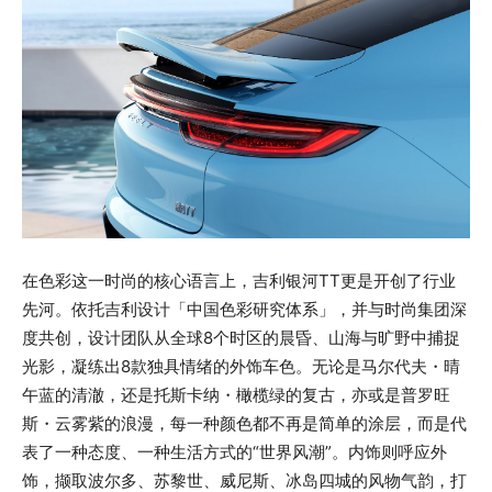
在色彩这一时尚的核心语言上，吉利银河TT更是开创了行业
先河。依托吉利设计「中国色彩研究体系」，并与时尚集团深
度共创，设计团队从全球8个时区的晨昏、山海与旷野中捕捉
光影，凝练出8款独具情绪的外饰车色。无论是马尔代夫
晴
・
午蓝的清澈，还是托斯卡纳
橄榄绿的复古，亦或是普罗旺
・
斯
云雾紫的浪漫，每一种颜色都不再是简单的涂层，而是代
・
表了一种态度、一种生活方式的“世界风潮”。内饰则呼应外
饰，撷取波尔多、苏黎世、威尼斯、冰岛四城的风物气韵，打