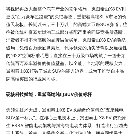
将视野再放大至整个汽车产业的竞争格局，岚图泰山X8 EV则
更以“百万豪车拦路虎”的决绝姿态，重塑着高端SUV市场的价
值天花板。长期以来，三十万以上的高端大五座SUV赛道，往
往被传统外资豪华燃油车或部分减配严重的同级竞品所垄断，
消费者不得不为高额的品牌溢价买单。岚图泰山X8 EV的强势
破局，凭借百万级底盘素质、代际领先的顶尖智驾以及颠覆性
的“622”空间标准巧思，直接在三十万级市场构筑了一道击穿
传统百万豪车溢价的价值壁垒。以全能、全地形的硬核实力，
岚图泰山X8打破了城市SUV的能力边界，成为了推动自主品
牌高端突围的行业风向标。
硬核科技赋能，重塑高端纯电SUV价值标杆
集领先技术大成，岚图泰山X8 EV以越级价值树立“五座纯电
SUV第一标尺”。在核心三电技术上，岚图泰山 X8 EV 依托原
生 ESSA 智能电动架构与岚海纯电动力体系，打造出行业领先
三电系统。首先，其搭载全新一代琥珀电池，拥有同级最大