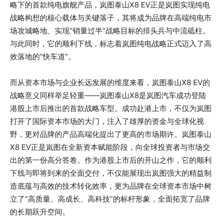
略下的首款纯电旗舰产品，岚图泰山X8 EV正是岚图实现纯电
战略构想的核心载体与关键落子，其将成为品牌在高端纯电市
场攻城略地、实现“销量过半”战略目标的排头兵与中流砥柱。
与此同时，它的顺利下线，标志着岚图纯电战略正式迈入了高
效落地的“快车道”。
而从资本市场与企业长远发展的维度来看，岚图泰山X8 EV的
战略意义同样举足轻重——岚图泰山X8是岚图汽车成功登陆
港股上市后推出的首款战略车型。成功赴港上市，不仅为岚图
打开了国际资本市场的大门，注入了雄厚的资金与全球化视
野，更对品牌的产品高端化提出了更高的市场期许。岚图泰山
X8 EV正是岚图在全新资本赋能阶段，向全球投资者与市场交
出的第一份高分答卷。作为港股上市后的开山之作，它的顺利
下线与即将到来的全面交付，不仅能展现出岚图强大的精益制
造底蕴与高效的技术转化效率，更为品牌在全球资本市场中树
立了“高质量、高成长、高科技”的标杆形象，全面拓宽了品牌
的长期跃升空间。