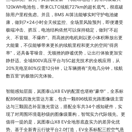
120kWh电池包，带来CLTC续航727km的超长底气，彻底破
除用户里程焦虑。并且，BMS AI算法能够实时守护电池健
康，做到7×24小时全天候监控、全场景风险预判，即便遭受
极端冲击、挤压，电池结构依然可以保持稳定，做到“不起
火、不冒烟、不爆炸”。而高效的电机则以更小体积释放出更
大能量，不仅能够带来更长的续航里程和更大的空间“得房
率”，还具备零噪音、无顿挫的静谧优势，让出行体验更加安
静舒适。全域800V高压平台与5C超充技术的全栈应用，从
20%充电至80%仅需12分钟，让车辆拥有“充电几分钟，续航
数百里”的极致闪充体验。
智能感知层面，岚图泰山X8 EV的配置也堪称“豪华”，全系标
配896线四激光雷达方案，包含一颗896线双光路图像级主雷
达与三颗固态补盲激光雷达，搭配全车共34个感知硬件，实
现了对周围环境毫秒级的图像级重构，智驾实力代际领先。更
值得一提的是，岚图泰山X8 EV全地形底盘实力的差异化优
势。基于全新青云行驶平台2.0打造，EV全系标配三腔空气悬