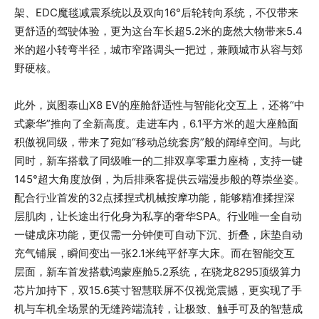
架、EDC魔毯减震系统以及双向16°后轮转向系统，不仅带来
更舒适的驾驶体验，更为这台车长超5.2米的庞然大物带来5.4
米的超小转弯半径，城市窄路调头一把过，兼顾城市从容与郊
野硬核。
此外，岚图泰山X8 EV的座舱舒适性与智能化交互上，还将“中
式豪华”推向了全新高度。走进车内，6.1平方米的超大座舱面
积傲视同级，带来了宛如“移动总统套房”般的阔绰空间。与此
同时，新车搭载了同级唯一的二排双享零重力座椅，支持一键
145°超大角度放倒，为后排乘客提供云端漫步般的尊崇坐姿。
配合行业首发的32点揉捏式机械按摩功能，能够精准揉捏深
层肌肉，让长途出行化身为私享的奢华SPA。行业唯一全自动
一键成床功能，更仅需一分钟便可自动下沉、折叠，床垫自动
充气铺展，瞬间变出一张2.1米纯平舒享大床。而在智能交互
层面，新车首发搭载鸿蒙座舱5.2系统，在骁龙8295顶级算力
芯片加持下，双15.6英寸智慧联屏不仅视觉震撼，更实现了手
机与车机全场景的无缝跨端流转，让极致、触手可及的智慧成