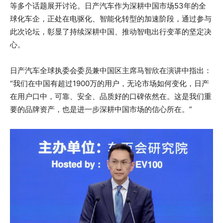
等多个话题展开讨论。日产汽车作为深耕中国市场53年的全
球化车企，正处在电驱化、智能化转型的加速阶段，通过参与
此次论坛，彰显了持续深耕中国、推动智电出行变革的坚定决
心。
日产汽车全球执委会委员兼中国区主席马智欣在演讲中指出：
“我们在中国有超过1900万的用户，无论市场如何变化，日产
在用户口中，可靠、安全、品质好的口碑依然在。这是我们重
要的品牌资产，也是进一步深耕中国市场的信心所在。”