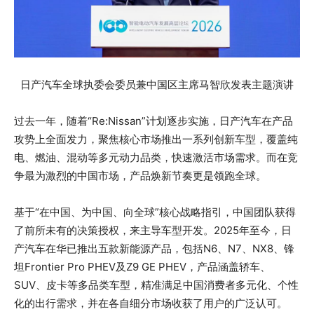
日产汽车全球执委会委员兼中国区主席马智欣发表主题演讲
过去一年，随着“Re:Nissan”计划逐步实施，日产汽车在产品
攻势上全面发力，聚焦核心市场推出一系列创新车型，覆盖纯
电、燃油、混动等多元动力品类，快速激活市场需求。而在竞
争最为激烈的中国市场，产品焕新节奏更是领跑全球。
基于“在中国、为中国、向全球”核心战略指引，中国团队获得
了前所未有的决策授权，来主导车型开发。2025年至今，日
产汽车在华已推出五款新能源产品，包括N6、N7、NX8、锋
坦Frontier Pro PHEV及Z9 GE PHEV，产品涵盖轿车、
SUV、皮卡等多品类车型，精准满足中国消费者多元化、个性
化的出行需求，并在各自细分市场收获了用户的广泛认可。