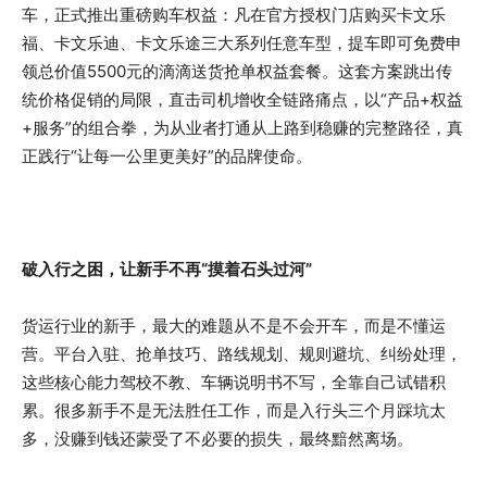
车，正式推出重磅购车权益：凡在官方授权门店购买卡文乐
福、卡文乐迪、卡文乐途三大系列任意车型，提车即可免费申
领总价值5500元的滴滴送货抢单权益套餐。这套方案跳出传
统价格促销的局限，直击司机增收全链路痛点，以“产品+权益
+服务”的组合拳，为从业者打通从上路到稳赚的完整路径，真
正践行“让每一公里更美好”的品牌使命。
破入行之困，让新手不再“摸着石头过河”
货运行业的新手，最大的难题从不是不会开车，而是不懂运
营。平台入驻、抢单技巧、路线规划、规则避坑、纠纷处理，
这些核心能力驾校不教、车辆说明书不写，全靠自己试错积
累。很多新手不是无法胜任工作，而是入行头三个月踩坑太
多，没赚到钱还蒙受了不必要的损失，最终黯然离场。