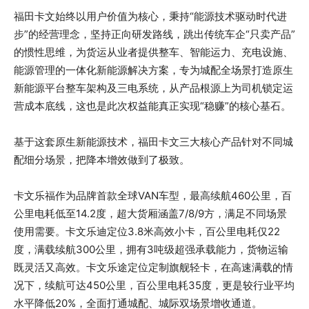
福田卡文始终以用户价值为核心，秉持“能源技术驱动时代进
步”的经营理念，坚持正向研发路线，跳出传统车企“只卖产品”
的惯性思维，为货运从业者提供整车、智能运力、充电设施、
能源管理的一体化新能源解决方案，专为城配全场景打造原生
新能源平台整车架构及三电系统，从产品根源上为司机锁定运
营成本底线，这也是此次权益能真正实现“稳赚”的核心基石。
基于这套原生新能源技术，福田卡文三大核心产品针对不同城
配细分场景，把降本增效做到了极致。
卡文乐福作为品牌首款全球VAN车型，最高续航460公里，百
公里电耗低至14.2度，超大货厢涵盖7/8/9方，满足不同场景
使用需要。卡文乐迪定位3.8米高效小卡，百公里电耗仅22
度，满载续航300公里，拥有3吨级超强承载能力，货物运输
既灵活又高效。卡文乐途定位定制旗舰轻卡，在高速满载的情
况下，续航可达450公里，百公里电耗35度，更是较行业平均
水平降低20%，全面打通城配、城际双场景增收通道。