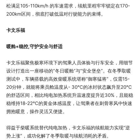
松满足105-110km/h 的车速需求，续航里程牢牢锁定在170-
200km区间，彻底打破低温对行驶能力的束缚。
卡文乐福
暖舱+稳控,守护安全与舒适
卡文乐福聚焦极寒环境下的驾乘人员体验与行车安全，用细节
设计打造出一座移动的“冬日暖舱”与“安全堡垒”。在冬季取暖
测试中，车辆搭载的高效柴暖系统堪称“御寒猛将”，仅需15-
20分钟，就能将乘员舱温度从- 30℃的冰封状态飙升至20℃
的舒适区间，相比纯电加热系统升温速度提升近30%，且能稳
稳维持18-22℃的黄金体感温度，让驾乘者在刺骨寒风中快速
拥抱暖意，操作灵活又便捷。
得益于柴暖系统替代纯电加热，卡文乐福的续航能力实现“逆
势上涨”，成功化解了冬季取暖与续航消耗的矛盾。