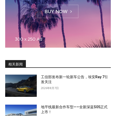
相关新闻
工信部发布新一轮新车公告，埃安Ray 7引
发关注
2026年8月7日
地平线最新合作车型——全新深蓝S05正式
上市！