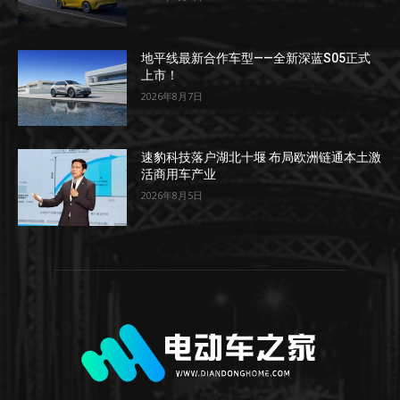
地平线最新合作车型——全新深蓝S05正式
上市！
2026年8月7日
速豹科技落户湖北十堰 布局欧洲链通本土激
活商用车产业
2026年8月5日