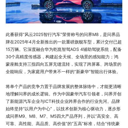
此番获得“风云2025智行汽车”荣誉称号的问界M8，是问界品
牌在2025年4月全新推出的一款重磅旗舰车型，累计交付已超
15万辆。它深度融合华为乾崑智驾ADS 4辅助驾驶系统，配备
30个高精度传感器，构建起全天候、全场景的感知能力；鸿
蒙座舱支持三指四向五屏无缝流转，实现了跨屏幕、跨场景的
全能响应，为家庭用户带来不一样的“新豪华”智能出行体验。
将单个产品的竞争力置于品牌发展的整体脉络中，才能更清晰
地理解问界的成长逻辑。作为中国豪华汽车引领者，问界开创
了新能源汽车企业与ICT科技企业跨界合作的行业先河。品牌
始终坚持“以用户为中心”，以技术创新为核心驱动力，逐步形
成问界M9、M8、M7、M5四大产品序列，并以“高安全、高
可靠、高性能、高品质、高价值”的“五高”标准，结合“传统豪