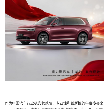
作为中国汽车行业极具权威性、专业性和创新性的年度盛会之