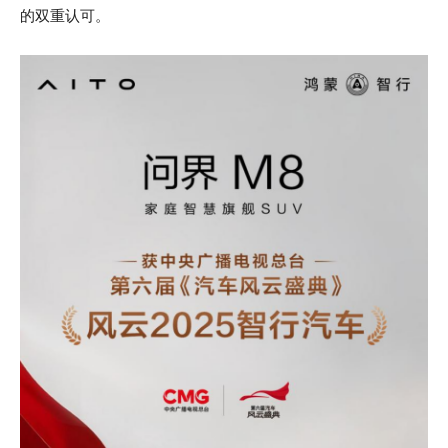
的双重认可。