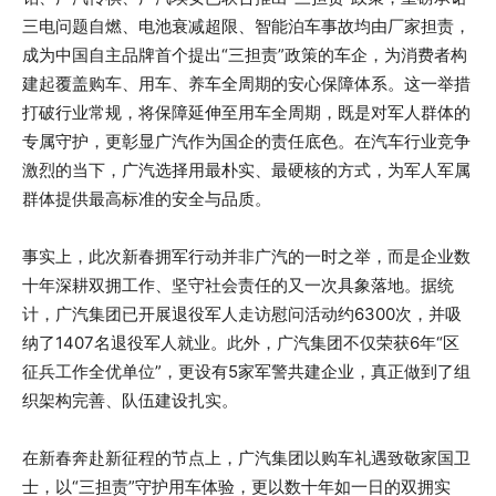
三电问题自燃、电池衰减超限、智能泊车事故均由厂家担责，
成为中国自主品牌首个提出“三担责”政策的车企，为消费者构
建起覆盖购车、用车、养车全周期的安心保障体系。这一举措
打破行业常规，将保障延伸至用车全周期，既是对军人群体的
专属守护，更彰显广汽作为国企的责任底色。在汽车行业竞争
激烈的当下，广汽选择用最朴实、最硬核的方式，为军人军属
群体提供最高标准的安全与品质。
事实上，此次新春拥军行动并非广汽的一时之举，而是企业数
十年深耕双拥工作、坚守社会责任的又一次具象落地。据统
计，广汽集团已开展退役军人走访慰问活动约6300次，并吸
纳了1407名退役军人就业。此外，广汽集团不仅荣获6年“区
征兵工作全优单位”，更设有5家军警共建企业，真正做到了组
织架构完善、队伍建设扎实。
在新春奔赴新征程的节点上，广汽集团以购车礼遇致敬家国卫
士，以“三担责”守护用车体验，更以数十年如一日的双拥实