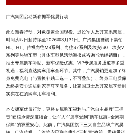
广汽集团启动新春拥军优属行动
此次新春行动，对象覆盖全国现役、退役军人及其直系亲属，
时间从即日起持续至2026年3月31日。广汽集团携旗下昊铂
HL、HT、传祺向往M8系列、向往S7系列及埃安i60、埃安V
系列等热销车型（具体车型见活动海报或咨询当地经销商），
推出专属购车补贴、新车保险优惠、VIP专属服务通道等多重
礼遇，福利直达购车用车全环节。其中，广汽昊铂更追加了终
身免费充电（与置换补贴二选一，不可叠加）、终身三电质保
及终身安心送桩到家等尊享服务，让家国卫士及其家属享受到
实实在在的购车用车福利。
本次拥军优属行动，更将专属购车福利与广汽自主品牌“三担
责”硬核承诺深度结合，让军人军属享受到“购车优惠+全周期
保障”的双重安心。此前，广汽集团旗下三大自主品牌广汽昊
铂、广汽传祺、广汽埃安已联合推出“三担责”政策，重磅承诺