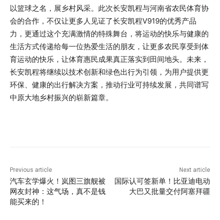
以篮球之名，展乡村风采。此次长安凯程与河南省农民体育协
会的合作，不仅让更多人见证了长安凯程V919的优秀产品
力，更通过这个充满激情的特殊舞台，将运动的快乐与健康的
生活方式传递给每一位热爱生活的朋友，让更多农民享受到体
育运动的快乐，让体育惠民成果真正落实到田间地头。未来，
长安凯程将继续以技术创新和绿色出行为引领，为用户提供更
环保、健康的出行解决方案，推动行业可持续发展，共同谱写
中原大地乡村振兴的崭新篇章。
Previous article
Next article
汽车玄学爆火！岚图三旗舰被
国际认可签新单！比亚迪电动
网友封神：这气场，真不是钱
大巴又批量交付阿塞拜疆
能买来的！