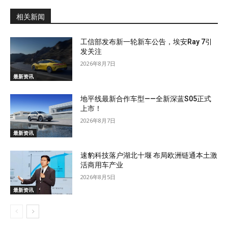
相关新闻
工信部发布新一轮新车公告，埃安Ray 7引
发关注
2026年8月7日
最新资讯
地平线最新合作车型——全新深蓝S05正式
上市！
2026年8月7日
最新资讯
速豹科技落户湖北十堰 布局欧洲链通本土激
活商用车产业
2026年8月5日
最新资讯