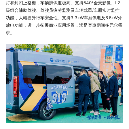
灯和封闭上格栅，车辆辨识度极高。支持540°全景影像、L2
级组合辅助驾驶、驾驶员疲劳监测及车辆载重/车厢实时监控
功能，大幅提升行车安全性。支持3.3kW车厢供电及6.6kW外
放电功能，进一步拓展商业应用场景，满足赛事期间多元化需
求。