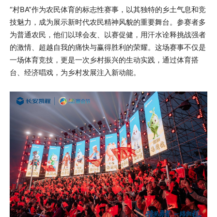
“村BA”作为农民体育的标志性赛事，以其独特的乡土气息和竞
技魅力，成为展示新时代农民精神风貌的重要舞台。参赛者多
为普通农民，他们以球会友、以赛促健，用汗水诠释挑战强者
的激情、超越自我的痛快与赢得胜利的荣耀。这场赛事不仅是
一场体育竞技，更是一次乡村振兴的生动实践，通过体育搭
台、经济唱戏，为乡村发展注入新动能。