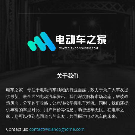
关于我们
电车之家，专注于电动汽车领域的行业垂媒，致力于为广大车友提
供最新、最全面的电动汽车资讯。我们深度解析市场动态，解读政
策风向，分享购车攻略，让您轻松掌握电车潮流。同时，我们还提
供丰富的车型对比、用户评价等信息，助您选车无忧。在电车之
家，您可以找到志同道合的车友，共同探讨电动汽车的未来。
Contact us:
contact@diandoghome.com