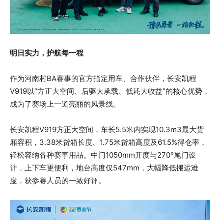
明日实力，护航每一程
作为河南村BA赛事的官方指定用车、合作伙伴，长安凯程
V919以“方正大空间、后驱大承载、低耗大收益”的核心优势，
成为了赛场上一道亮丽的风景线。
长安凯程V919方正大空间，车长5.5米内实现10.3m3最大货
厢容积，3.38米货箱长度、1.75米货箱高度及61.5%得仓率，
轻松容纳各种赛事用品。中门1050mm开度与270°尾门设
计，上下车更便利，地台高度仅547mm，大幅降低搬运难
度，获参赛人员的一致好评。