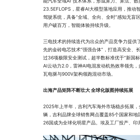
能汽车全域AI”技术体系，形成算力、算法、数
23.5EFLOPS，星睿AI大模型落地应用
驾驶系统，具备“全域、全向、全时”感知无盲区能
用户破百万，智能体验持续升级。
三电技术的持续迭代为出众的产品竞争力提供
先的金砖电芯技术“强强合体”，打造高安全、
过36项极限安全测试，超半数标准优于“新国标
AI云动力2.0，雷神AI电混发动机热效率领
瓦电驱与900V架构领跑混动市场。
出海产品矩阵不断壮大 全球化版图持续拓展
2025年上半年，吉利汽车海外市场稳步拓展
辆，吉利品牌全球销售网点覆盖85个国家和地区
26国成为全球化明星产品。埃及工厂投产、印