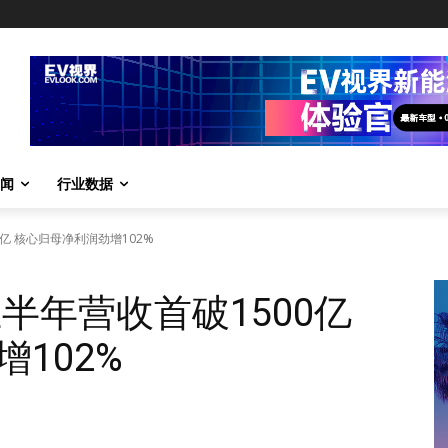
闻
行业数据
0亿 核心归母净利润劲增102%
上半年营收首破1500亿
102%