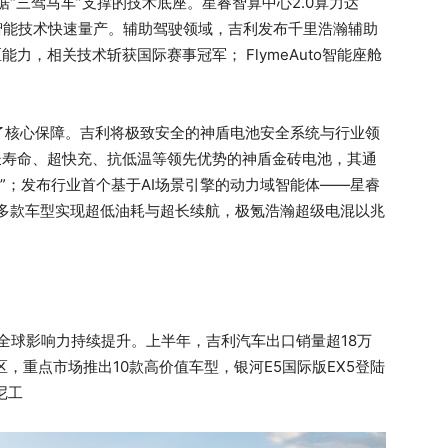
据“三驾马车”支撑的技术底座。星睿智算中心2.0算力达
，推动智能技术快速量产。辅助驾驶领域，吉利发布千里浩瀚辅助
力，相关技术斩获国际赛事冠军； FlymeAuto智能座舱
了核心保障。吉利将极致安全的神盾电池安全系统与行业领
长寿命、超快充、抗低温等领先优势的神盾金砖电池，其通
”；发布行业首个基于AI场景引擎的动力域智能体——星睿
先，多款车型实现超低油耗与超长续航，极氪浩瀚超级电混以兆
，全球影响力持续提升。上半年，吉利汽车出口销量超18万
，重点市场推出10款高价值车型，银河E5国际版EX5登陆
尼工