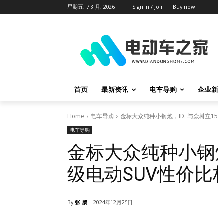
星期五, 7 8 月, 2026
Sign in / Join
Buy now!
首页
最新资讯
电车导购
企业新
Home
电车导购
金标大众纯种小钢炮，ID. 与众树立1
电车导购
金标大众纯种小钢炮
级电动SUV性价比
By
张 威
2024年12月25日