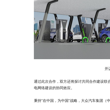
开
通过此次合作，双方还将探讨共同合作建设联
电网络建设的协同效应。
秉持“在中国，为中国”战略，大众汽车集团（