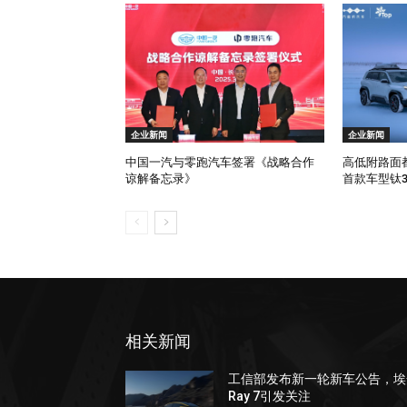
企业新闻
企业新闻
中国一汽与零跑汽车签署《战略合作
高低附路面
谅解备忘录》
首款车型钛
相关新闻
工信部发布新一轮新车公告，埃
Ray 7引发关注