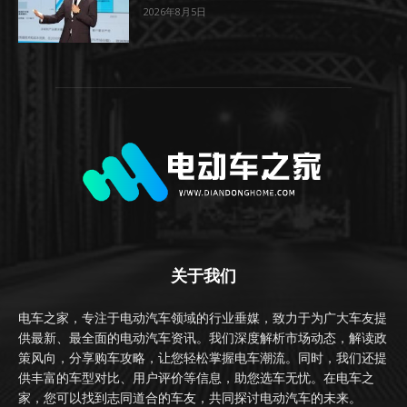
2026年8月5日
关于我们
电车之家，专注于电动汽车领域的行业垂媒，致力于为广大车友提
供最新、最全面的电动汽车资讯。我们深度解析市场动态，解读政
策风向，分享购车攻略，让您轻松掌握电车潮流。同时，我们还提
供丰富的车型对比、用户评价等信息，助您选车无忧。在电车之
家，您可以找到志同道合的车友，共同探讨电动汽车的未来。