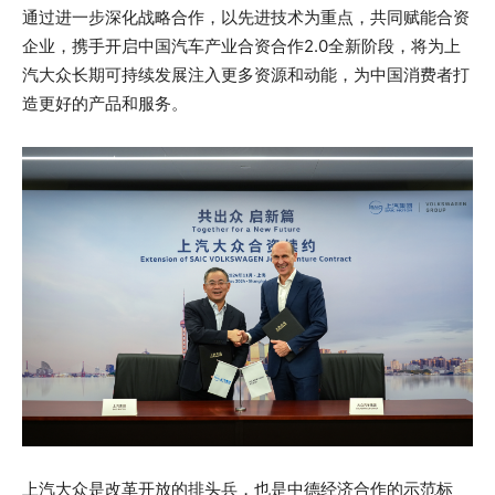
通过进一步深化战略合作，以先进技术为重点，共同赋能合资
企业，携手开启中国汽车产业合资合作2.0全新阶段，将为上
汽大众长期可持续发展注入更多资源和动能，为中国消费者打
造更好的产品和服务。
上汽大众是改革开放的排头兵，也是中德经济合作的示范标