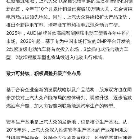
在新能源领域，上汽大众ID.家族凭借卓越的品质和智能化的创
新配置，今年前10个月累计销量已突破10万辆大关，在合资纯
电市场占据领先地位。同时，上汽大众将继续扩大产品攻势，
推出全新纯电车型、增程版车型和插电式混合动力车型。
2025年，AUDI品牌首款高端智能网联电动车型将在年中推向
市场。2026年起，基于专为中国市场打造的CMP平台开发的
2款紧凑级电动汽车将首次投入市场，3款插电式混合动力车
型、2款增程版车型也将陆续进入电动出行领域。
致力可持续，积极调整升级产业布局
基于合资企业全新的发展战略以及产品结构，股东双方也在同
步加快对上汽大众产能布局的整体研判、调整升级，逐步缩减
燃油车产能，加大向智能网联新能源汽车生产的转型。
安亭生产基地是上汽大众的发源地，也是核心生产基地。从
2015年起，上汽大众深入推进安亭生产基地的产业布局规划
升级与产城融合，这种全方位的发展模式，推动安亭基地朝着